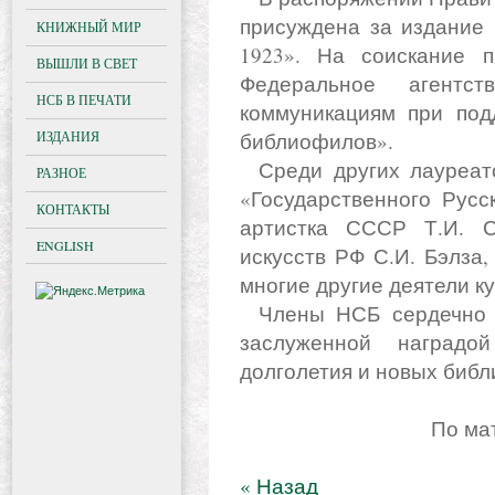
присуждена за издание 
КНИЖНЫЙ МИР
1923». На соискание 
ВЫШЛИ В СВЕТ
Федеральное агент
НСБ В ПЕЧАТИ
коммуникациям при по
ИЗДАНИЯ
библиофилов».
Среди других лауреатов премии этого года – директор
РАЗНОЕ
«Государственного Русс
КОНТАКТЫ
артистка СССР Т.И. С
ENGLISH
искусств РФ С.И. Бэлза,
многие другие деятели к
Члены НСБ сердечно поздравляют Льва Абрамовича с
заслуженной наградо
долголетия и новых библ
По м
« Назад