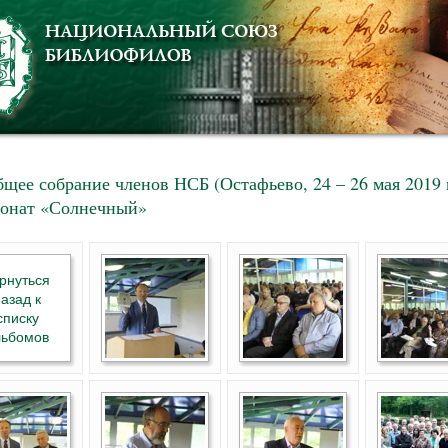
бщее собрание членов НСБ (Остафьево, 24 – 26 мая 2019 г
онат «Солнечный»
рнуться
азад к
списку
льбомов