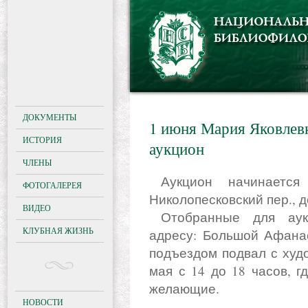
ДОКУМЕНТЫ
1 июня Мария Яковлевн
ИСТОРИЯ
аукцион
ЧЛЕНЫ
Аукцион начинается в 13 часов по адресу: Б.
ФОТОГАЛЕРЕЯ
Николопесковский пер., 
ВИДЕО
Отобранные для аукциона издания выставляютсяпо
КЛУБНАЯ ЖИЗНЬ
адресу: Большой Афанас
подъездом подвал с худо
мая с 14 до 18 часов, г
желающие.
НОВОСТИ