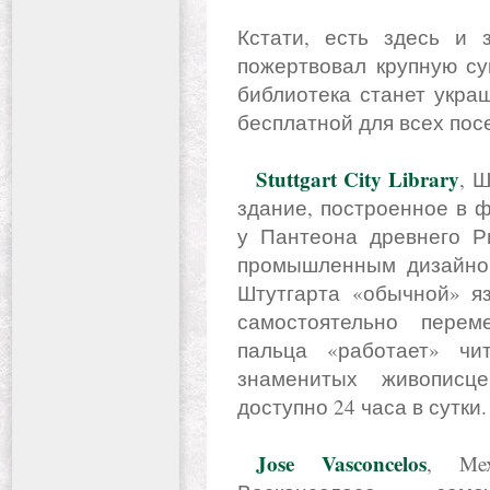
Кстати, есть здесь и
пожертвовал крупную су
библиотека станет укра
бесплатной для всех пос
Stuttgart City Library
, 
здание, построенное в ф
у Пантеона древнего Р
промышленным дизайном
Штутгарта «обычной» яз
самостоятельно перем
пальца «работает» чи
знаменитых живописц
доступно 24 часа в сутки.
Jose Vasconcelos
, Me