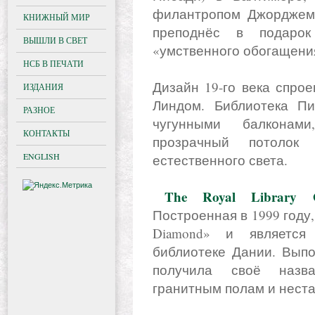
филантропом Джорджем 
КНИЖНЫЙ МИР
преподнёс в подаро
ВЫШЛИ В СВЕТ
«умственного обогащени
НСБ В ПЕЧАТИ
Дизайн 19-го века спро
ИЗДАНИЯ
Линдом. Библиотека П
РАЗНОЕ
чугунными балконам
КОНТАКТЫ
прозрачный потолок
ENGLISH
естественного света.
The Royal Library 
Построенная в 1999 году,
Diamond» и является
библиотеке Дании. Выпо
получила своё назва
гранитным полам и нест