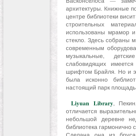
Васконселоса — заме
архитектуры. Книжные пол
центре библиотеки висит 
строительных материа
использованы мрамор и 
стекло. Здесь собраны 
современным оборудова
музыкальные, детс
слабовидящих имеется
шрифтом Брайля. Но и э
была исконно библиот
настоящий парк площадью
Liyuan Library
, Пекин
отличается выразительн
небольшой деревне не
библиотека гармонично 
Сделана она из бруса