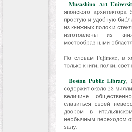
Musashino Art Universi
японского архитектора 
простую и удобную библи
из книжных полок и стек
изготовлены из кн
мостообразными областя
По словам Fujimoto, в 
только книги, полки, свет
Boston Public Library
, 
содержит около 28 миллио
величине обществен
славиться своей неверо
двором в итальянско
необычным переходом от
залу.