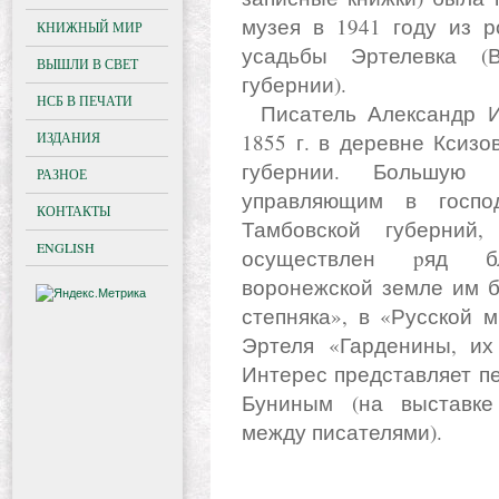
музея в 1941 году из р
КНИЖНЫЙ МИР
усадьбы Эртелевка (
ВЫШЛИ В СВЕТ
губернии).
НСБ В ПЕЧАТИ
Писатель Александр Иванович Эртель родился 7 июля
ИЗДАНИЯ
1855 г. в деревне Ксиз
губернии. Большую
РАЗНОЕ
управляющим в госпо
КОНТАКТЫ
Тамбовской губерний
ENGLISH
осуществлен pяд бл
воронежской земле им б
степняка», в «Русской 
Эртеля «Гарденины, их
Интерес представляет п
Буниным (на выставке
между писателями).