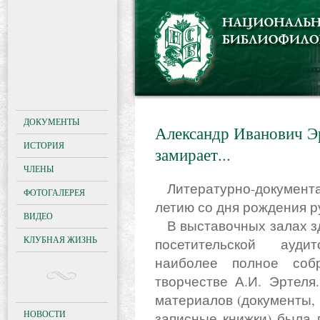
ДОКУМЕНТЫ
Александр Иванович Эр
ИСТОРИЯ
замирает...
ЧЛЕНЫ
Литературно-документальная выставка приурочена к 160-
ФОТОГАЛЕРЕЯ
летию со дня рождения р
ВИДЕО
В выставочных залах здания Мещанской управы широкой
КЛУБНАЯ ЖИЗНЬ
посетительской ауди
наиболее полное соб
творчестве А.И. Эртеля
материалов (документы, 
НОВОСТИ
записные книжки) была 