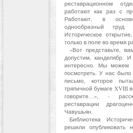
реставрационном отд
работают как раз с пр
Работают, в основ
однообразный труд 
Историческое открытие,
только в поле во время р
«Вот представьте, вам уникальный дается памятник –
допустим, канделябр. И
интересно. Мы можем в
посмотреть. У нас было
письмо, которое пыт
тряпичной бумаге XVIII в
говорите…», - расск
реставрации драгоце
Чавушьян.
Библиотека Исторического. К юбилею музея здесь
решили опубликовать 