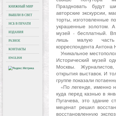
Праздновать будут ш
КНИЖНЫЙ МИР
авторские экскурсии, ма
ВЫШЛИ В СВЕТ
торты, изготовленные по
НСБ В ПЕЧАТИ
украшенные золотом. А 
ИЗДАНИЯ
музей - бесплатный. Вп
лишь малую часть
РАЗНОЕ
корреспондента Антона 
КОНТАКТЫ
Уникальное местоположение на Красной площади делает
ENGLISH
Исторический музей о
Москвы. Журналистов
открытия выставок. И т
группе показали потаенн
«По легенде, именно на этом месте находилась камера,
куда перед казнью в ян
Пугачева, это здание с
меценат решил восстан
восстановленную экспоз