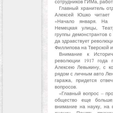
сотрудников ГИМа, работ
Главный хранитель отдела письменных источников ГИМ
Алексей Юшко читает 
«Начало января. На 
Немецкая улицы, Теа
группы демонстрантов с
да здравствует революци
Филлипова на Тверской 
Внимание к Историческому музею в год столетия
революции 1917 года г
Алексею Левыкину, с к
рядом с личным авто Ле
гаража, придется отве
вопросов.
«Главный вопрос – пройти этот год, чтобы не разделить
общество еще больше
внимание на науку, на 
оценку. Понять прич