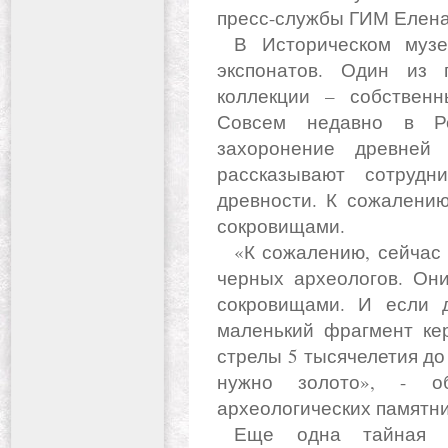
пресс-службы ГИМ Елена
В Историческом музее хранится около 5 миллионов
экспонатов. Один из 
коллекции – собственн
Совсем недавно в Ро
захоронение древней 
рассказывают сотруд
древности. К сожалению
сокровищами.
«К сожалению, сейчас в России существует очень много
черных археологов. Они
сокровищами. И если 
маленький фрагмент ке
стрелы 5 тысячелетия до
нужно золото», - об
археологических памятн
Еще одна тайная дверь, и мы оказываемся в