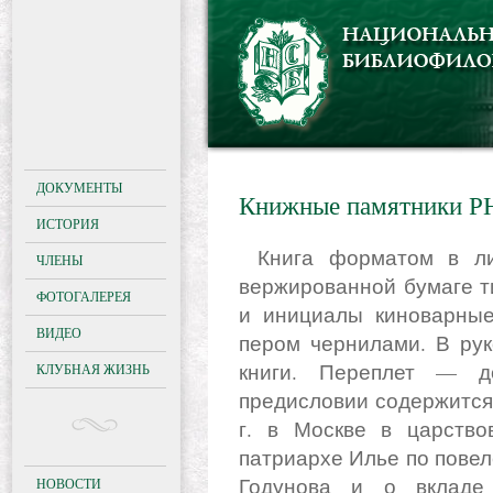
ДОКУМЕНТЫ
Книжные памятники РНБ
ИСТОРИЯ
Книга форматом в лист написана на мануфактурной
ЧЛЕНЫ
вержированной бумаге т
ФОТОГАЛЕРЕЯ
и инициалы киноварные.
ВИДЕО
пером чернилами. В рук
книги. Переплет — д
КЛУБНАЯ ЖИЗНЬ
предисловии содержится 
г. в Москве в царств
патриархе Илье по пове
Годунова и о вкладе
НОВОСТИ