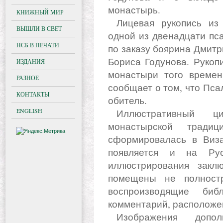
монастырь.
КНИЖНЫЙ МИР
Лицевая рукопись из Соловецкого собрания является
ВЫШЛИ В СВЕТ
одной из двенадцати пса
НСБ В ПЕЧАТИ
по заказу боярина Дмитр
Бориса Годунова. Рукоп
ИЗДАНИЯ
монастыри того времен
РАЗНОЕ
сообщает о том, что Пс
КОНТАКТЫ
обитель.
ENGLISH
Иллюстративный цикл рукописи относится к
монастырской традиц
сформировалась в Виза
появляется и на Рус
иллюстрирования закл
помещены не полност
воспроизводящие биб
комментарий, расположен
Изображения дополняют текст: указывают на