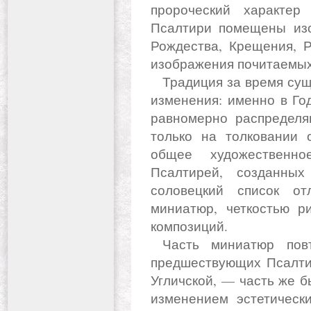
пророческий характер
Псалтири помещены из
Рождества, Крещения, Р
изображения почитаемых
Традиция за время существования на Руси претерпевала
изменения: именно в Го
равномерно распределяю
только на толковании 
общее художественно
Псалтирей, созданных
соловецкий список от
миниатюр, четкостью р
композиций.
Часть миниатюр повторяет изобразительную модель
предшествующих Псалти
Угличской, — часть же б
изменением эстетически