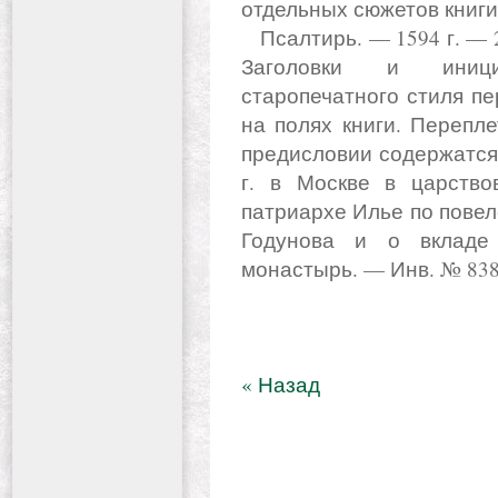
отдельных сюжетов книги
Псалтирь. — 1594 г. — 2º (37,7 × 26,5). 610 л. — Полуустав.
Заголовки и иници
старопечатного стиля п
на полях книги. Перепл
предисловии содержатся 
г. в Москве в царств
патриархе Илье по пове
Годунова и о вкладе
монастырь. — Инв. № 838
« Назад