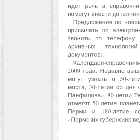
идет речь в справочни
помогут внести дополнен
Предложения по новому календарю составители просят
присылать по электрон
звонить по телефону: 
архивных технологи
документов).
Календари-справочники в архиве города Перми издают с
2009 года. Недавно выш
могут узнать о 50-лет
моста, 30-летии со дня
Панфилова», 80-летии Те
отметят 50-летие планет
Перми и 180-летие с
«Пермских губернских ве