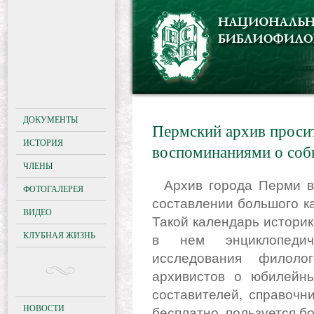
ДОКУМЕНТЫ
Пермский архив просит
ИСТОРИЯ
воспоминаниями о соб
ЧЛЕНЫ
Архив города Перми впервые просит жителей помочь в
ФОТОГАЛЕРЕЯ
составлении большого ка
ВИДЕО
Такой календарь историк
КЛУБНАЯ ЖИЗНЬ
в нем энциклопеди
исследования филолог
архивистов о юбилейны
составителей, справочн
НОВОСТИ
бесплатно, пользуется б