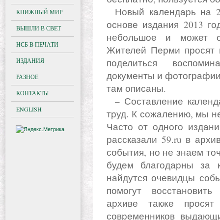
Новый календарь на 2018 год будет формироваться на
КНИЖНЫЙ МИР
основе издания 2013 год
ВЫШЛИ В СВЕТ
небольшое и может с
НСБ В ПЕЧАТИ
Жителей Перми просят и
ИЗДАНИЯ
поделиться воспомин
документы и фотографии
РАЗНОЕ
там описаны.
КОНТАКТЫ
– Составление календарей – это большой кропотливый
ENGLISH
труд. К сожалению, мы н
Часто от одного издани
рассказали 59.ru в архи
события, но не знаем точ
будем благодарны за к
найдутся очевидцы собы
помогут восстановить 
архиве также просят 
современников выдающи