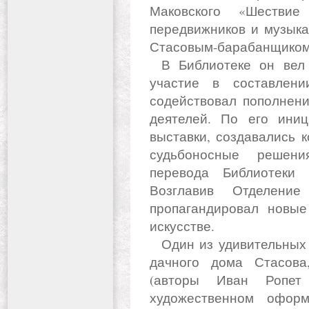
Маковского «Шестви
передвижников и музыка
Стасовым-барабанщиком» 
В Библиотеке он вел колоссальную работу: принимал
участие в составлени
содействовал пополнен
деятелей. По его иниц
выставки, создавались 
судьбоносные решени
перевода Библиотеки
Возглавив Отделение
пропагандировал новые
искусстве.
Один из удивительных экспонатов - памятная табличка с
дачного дома Стасова
(авторы Иван Ропе
художественном офор