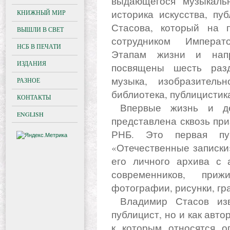
выдающегося музыкальн
историка искусства, пу
КНИЖНЫЙ МИР
Стасова, который на 
ВЫШЛИ В СВЕТ
сотрудником Императ
НСБ В ПЕЧАТИ
Этапам жизни и напр
ИЗДАНИЯ
посвящены шесть разд
музыка, изобразительн
РАЗНОЕ
библиотека, публицистик
КОНТАКТЫ
Впервые жизнь и деятельность известного критика
ENGLISH
представлена сквозь пр
РНБ. Это первая пу
«Отечественные записки»
его личного архива с 
современников, приж
фотографии, рисунки, гр
Владимир Стасов известен не только как критик и
публицист, но и как авт
к которым относятся о