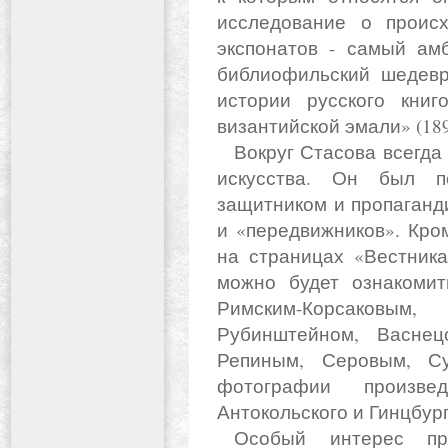
исследование о проис
экспонатов - самый амб
библиофильский шедевр
истории русского книг
византийской эмали» (1892
Вокруг Стасова всегда собирался большой круг деятелей
искусства. Он был п
защитником и пропаганд
и «передвижников». Кро
на страницах «Вестника
можно будет ознакомит
Римским-Корсаковы
Рубинштейном, Васнец
Репиным, Серовым, Су
фотографии произвед
Антокольского и Гинцбур
Особый интерес представляет шарж Константина