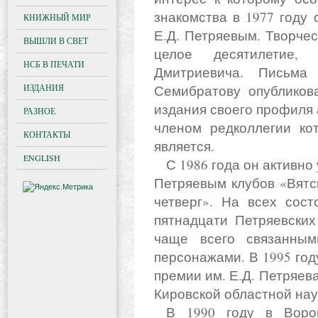
знакомства в 1977 году
КНИЖНЫЙ МИР
Е.Д. Петряевым. Творче
ВЫШЛИ В СВЕТ
целое десятилетие,
НСБ В ПЕЧАТИ
Дмитриевича. Письма 
ИЗДАНИЯ
Семибратову опубликов
издания своего профиля
РАЗНОЕ
членом редколлегии ко
КОНТАКТЫ
является.
ENGLISH
С 1986 года он активно участвует в работе созданных Е.Д.
Петряевым клубов «Вятс
четверг». На всех сос
пятнадцати Петряевских
чаще всего связанны
персонажами. В 1995 год
премии им. Е.Д. Петряева
Кировской областной нау
В 1990 году в Воронеже Владимир Константинович