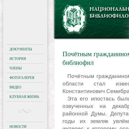
ДОКУМЕНТЫ
Почётным гражданином
ИСТОРИЯ
библиофил
ЧЛЕНЫ
Почётным гражданином Малмыжского района Кировской
ФОТОГАЛЕРЕЯ
области стал изве
ВИДЕО
Константинович Семибра
КЛУБНАЯ ЖИЗНЬ
Эта его ипостась была отмечена и в сведениях о нём,
озвученных на декаб
районной Думы. Депута
годы их земляк увлёк
НОВОСТИ
интерес к которому осо