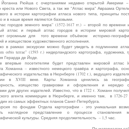
Йоганна Рюйша с очертаниями недавно открытой Америки −
о креста или Нового Света, а так же "Атлас мира" Авраама Ортели
ервого в истории картографии атласа нового типа, принципы пос
го и в наше время являются базовыми.
ый атлас и первый атлас городов в истории мировой карт
ает огромным для того времени объёмом историко-географи
ий и изяществом художественного исполнения.
um orbis terrae” (1593 г.) нидерландского картографа, художника, 
ля Герарда де Йоде.
та Хоманна – известного немецкого гравёра и картографа, осн
афического издательства в Нюрнберге (1702 г.), ведущего издателя
нии в XVIII веке. Карты Хоманна ценились за географи
верность, изящество гравировки и оформления и нередко с
ами для других издателей. Известно, что в 1722 г. Хоманн получил
ского агента коммерции в Нюрнберге, и именно там, в 1726-27 
один из самых эффектных планов Санкт-Петербурга.
ить наглядное представление о процессе становления м
рафической культуры. Средняя продолжительность – 1,5 час.
По материалам са