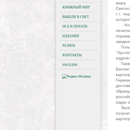
мира 
КНИЖНЫЙ МИР
Святог
г.), п
ВЫШЛИ В СВЕТ
которо
“Атлас городов земного мира” (1572-1617 гг.) − второй по времени издания
НСБ В ПЕЧАТИ
печатн
пораж
ИЗДАНИЯ
сведен
РАЗНОЕ
Только в рамках экскурсии можно будет увидеть в подлиннике атлас мира
“Specul
КОНТАКТЫ
издате
Также впервые посетителям будет представлен мировой атлас Иоганна
ENGLISH
Баптис
картогр
Герма
досто
образц
россий
издан 
Экскурсия по фондам Отдела картографии - это уникальная возможность
получ
картог