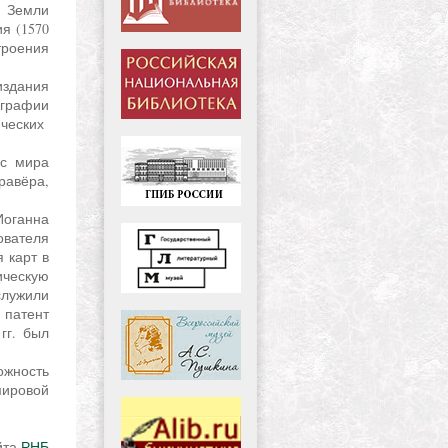
 Земли
я (1570
троения
ографии
ческих
гравёра,
ователя
 карт в
ческую
лужили
 патент
гг. был
ировой
йта
РНБ