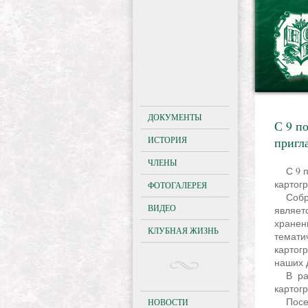
ДОКУМЕНТЫ
С 9 п
ИСТОРИЯ
пригл
ЧЛЕНЫ
С 9 по 28 апреля Отдел картографии РНБ приглашает на экскурсию по истории
картог
ФОТОГАЛЕРЕЯ
Собрание печатных карт и атласов Российской национальной библиотеки
ВИДЕО
являет
хранен
КЛУБНАЯ ЖИЗНЬ
темат
картог
наших 
В рамках экскурсии будут представлены основные этапы развития мировой
картог
Посетители увидят издания карт Клавдия Птолемея (1508 г.), включая карту
НОВОСТИ