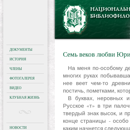
ДОКУМЕНТЫ
Семь веков любви Юр
ИСТОРИЯ
На меня по-особому действует много лет пожившая и во
ЧЛЕНЫ
многих руках побывавша
ФОТОГАЛЕРЕЯ
нее веет чем-то древн
ВИДЕО
постичь, пометками, кото
В буквах, неровных и шатких, запечатлена древность.
КЛУБНАЯ ЖИЗНЬ
Русское «т» в три палоч
твердый знак высок, и пр
конце страницы - особо
каким начнется следующ
НОВОСТИ