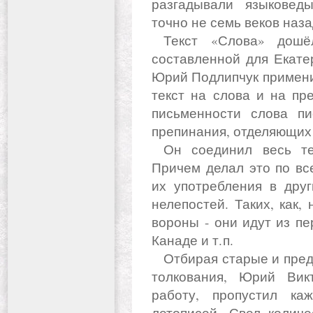
разгадывали языковеды
точно не семь веков наза
Текст «Слова» дошёл до нас в писарской копии,
составленной для Екатер
Юрий Подлипчук примени
текст на слова и на пр
письменности слова пи
препинания, отделяющих 
Он соединил весь текст обратно и новую разбивку.
Причем делал это по вс
их употребления в друг
нелепостей. Таких, как,
вороны - они идут из пер
Канаде и т. п.
Отбирая старые и предлагая новые варианты перевода и
толкования, Юрий Вик
работу, пропустил ка
летописей. Свел колич