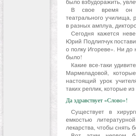
было взбудоражить, увле
В свое время он окончил актерское отделение
театрального училища, 
в разных амплуа, диктор
Сегодня кажется невероятным: на институтской сцене
Юрий Подлипчук постави
о полку Игореве». Ни до 
было!
Какие все-таки удивительные слова были сказаны Соней
Мармеладовой, которы
настоящий урок учител
таких реплик, которые из
Да здравствует «Слово»!
Существует в хирургии обстоятельство, обладающее
емкостью литературно
лекарства, чтобы снять б
Вот этим нервом боли соединены Достоевский и