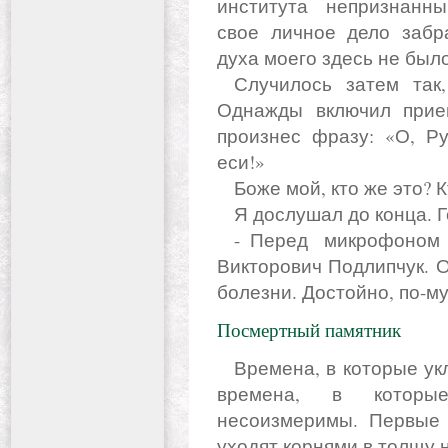
института непризнанн
свое личное дело забр
духа моего здесь не был
Случилось затем так, что мы долго не встречались.
Однажды включил прие
произнес фразу: «О, Р
еси!»
Боже мой, кто же это? 
Я дослушал до конца. 
- Перед микрофоном выступал литературовед Юрий
Викторович Подлипчук. О
болезни. Достойно, по-му
Посмертный памятник
Времена, в которые укладывается его земное бытие и те
времена, в которые
несоизмеримы. Первые 
уходят корнями в толщу 