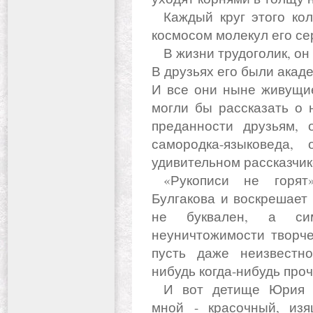
Каждый круг этого колеса, конечно, связан с огромным
космосом молекул его се
В жизни трудоголик, он был воистину светским человеком.
В друзьях его были акаде
И все они ныне живущие
могли бы рассказать о 
преданности друзьям, 
самородка-языковеда,
удивительном рассказчик
«Рукописи не горят», - произносит герой Михаила
Булгакова и воскрешает
не буквален, а с
неуничтожимости творче
пусть даже неизвестно
нибудь когда-нибудь проч
И вот детище Юрия Викторовича Подлипчука передо
мной - красочный, изя