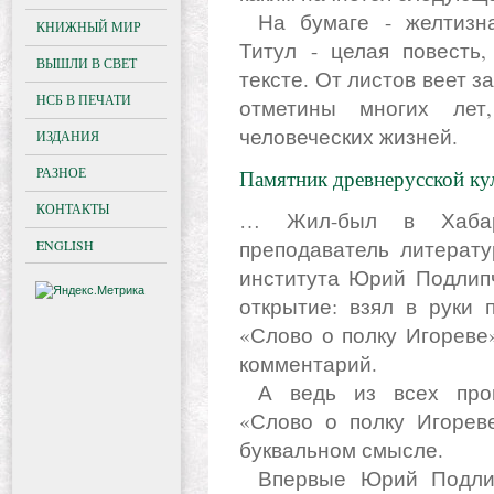
На бумаге - желтизна времени, и на полях подтеки.
КНИЖНЫЙ МИР
Титул - целая повесть,
ВЫШЛИ В СВЕТ
тексте. От листов веет з
НСБ В ПЕЧАТИ
отметины многих лет
человеческих жизней.
ИЗДАНИЯ
РАЗНОЕ
Памятник древнерусской ку
КОНТАКТЫ
… Жил-был в Хабар
преподаватель литерату
ENGLISH
института Юрий Подлипч
открытие: взял в руки 
«Слово о полку Игореве
комментарий.
А ведь из всех произведений школьной программы
«Слово о полку Игореве
буквальном смысле.
Впервые Юрий Подлипчук - учитель словесности для