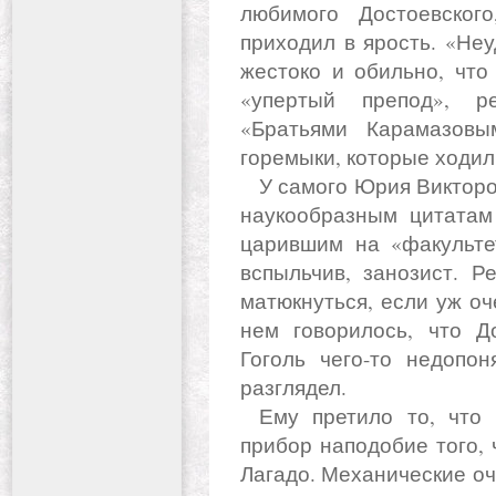
любимого Достоевског
приходил в ярость. «Не
жестоко и обильно, что
«упертый препод», р
«Братьями Карамазов
горемыки, которые ходили
У самого Юрия Викторовича как-то не получалось жить по
наукообразным цитатам 
царившим на «факульте
вспыльчив, занозист. Р
матюкнуться, если уж оч
нем говорилось, что До
Гоголь чего-то недопон
разглядел.
Ему претило то, что знатоки их творчества изобрели
прибор наподобие того, 
Лагадо. Механические оч