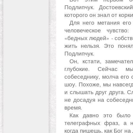
Подлипчук. Достоевск
которого он знал от корки
Для него метания его героев - тест на самое высокое
человеческое чувство
«бедных людей» - собств
жить нельзя. Это поня
Подлипчук.
Он, кстати, замечательно молчал. Такие паузы делал
глубокие. Сейчас мы
собеседнику, молча его 
шоу. Похоже, мы навсегд
и слышать друг друга. С
не досадуя на собеседн
время.
Как давно это было - ни мышки, ни монитора, ни
телеграфных фраз, а н
когда пишешь, как Бог на