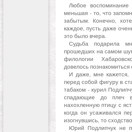
Любое воспоминание можно разделить на две части:
меньшая - то, что запомн
забытым. Конечно, хот
каждое, пусть даже очень
это было вчера.
Судьба подарила мне четыре незабываемых года,
прошедших на самом шум
филологии Хабаровск
довелось познакомиться
И даже, мне кажется, слышу его скрипучий голос, вижу
перед собой фигуру в с
табаком - курил Подлип
спадающие до плеч в
нахохленную птицу с яст
когда он усаживался пе
изогнувшись, то сходств
Юрий Подлипчук не просто исследовал книгу на виду