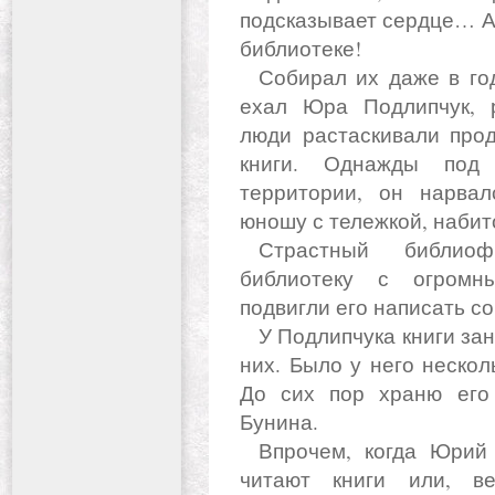
подсказывает сердце… А 
библиотеке!
Собирал их даже в годы войны. Когда поезд, в котором
ехал Юра Подлипчук, 
люди растаскивали прод
книги. Однажды под 
территории, он нарвал
юношу с тележкой, набит
Страстный библиофил, он собрал уникальную
библиотеку с огромн
подвигли его написать со
У Подлипчука книги занимали две комнаты, он спал среди
них. Было у него нескол
До сих пор храню его 
Бунина.
Впрочем, когда Юрий Викторович видел, как студенты
читают книги или, ве