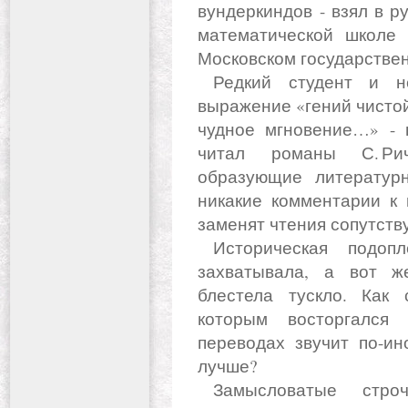
вундеркиндов - взял в р
математической школе а
Московском государстве
Редкий студент и не каждый филолог знает, что
выражение «гений чисто
чудное мгновение…» - ц
читал романы С. Рич
образующие литератур
никакие комментарии к 
заменят чтения сопутств
Историческая подоплека, безусловно, интересна и
захватывала, а вот ж
блестела тускло. Как 
которым восторгался
переводах звучит по-ин
лучше?
Замысловатые строчки, которые так кропотливо