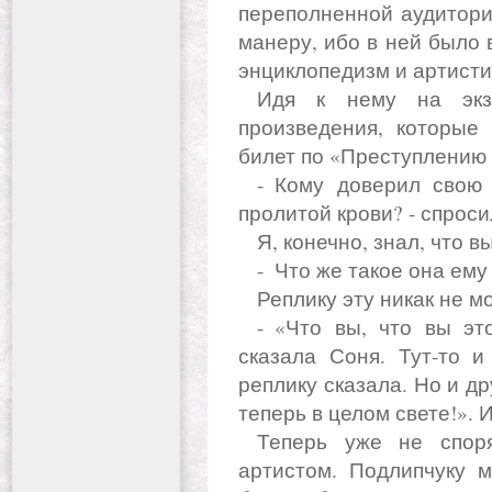
переполненной аудитори
манеру, ибо в ней было 
энциклопедизм и артисти
Идя к нему на экзамен, более или менее знал
произведения, которые
билет по «Преступлению 
- Кому доверил свою страшную тайну Раскольников о
пролитой крови? - спрос
Я, конечно, знал, что
- Что же такое она ему
Реплику эту никак не м
- «Что вы, что вы это над собой сделали!» - вот как
сказала Соня. Тут-то и
реплику сказала. Но и др
теперь в целом свете!».
Теперь уже не спорят: быть или не быть учителю
артистом. Подлипчуку 