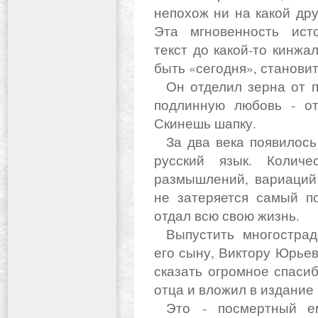
непохож ни на какой др
Эта мгновенность исто
текст до какой-то кинжа
быть «сегодня», становит
Он отделил зерна от плевел, сиюминутное - от вечного,
подлинную любовь - от
Скинешь шапку.
За два века появилось около ста переводов «Слова» на
русский язык. Количе
размышлений, вариаций 
не затеряется самый п
отдал всю свою жизнь.
Выпустить многострадальную книгу удалось благодаря
его сыну, Виктору Юрьев
сказать огромное спаси
отца и вложил в издание
Это - посмертный ему памятник. А вслед за этим