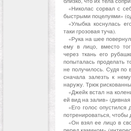
близко, что их тела сопр
«Николас сорвал с себя одежду и принялся осыпать ее
быстрыми поцелуями» (од
«Улыбка коснулась его губ, наползая на лицо» (прямо-
таки грозовая туча).
«Рука на шее повернула ее голову, позволив ей смотреть
ему в лицо, вместо тог
через ткань его рубашк
попыталась проделать т
не получилось. Судя по 
сначала залезть к нему
наружу. Трюк рискованны
«Джейк встал на колени, стягивая с нее джинсы и открыв
ей вид на залив» (дивная
«Его голос опустился до постельных тонов» (попробуйте
потренироваться, чтобы 
«Он взял ее лицо в свои руки и, целуя, опустил на ковер
перед камином» (интерес