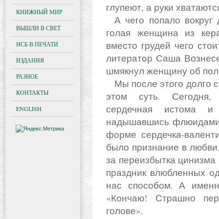
глупеют, а руки хватаютс
КНИЖНЫЙ МИР
А чего попало вокруг достаточно. Одна лежащая здесь
ВЫШЛИ В СВЕТ
голая женщина из кер
вместо грудей чего сто
НСБ В ПЕЧАТИ
литератор Саша Вознесе
ИЗДАНИЯ
шмякнул женщину об пол 
РАЗНОЕ
Мы после этого долго страдали, пили гомеопатию, но не в
КОНТАКТЫ
этом суть. Сегодня, 
сердечная истома и
ENGLISH
надышавшись флюидами,
форме сердечка-валенти
было признание в любви.
за переизбытка цинизма
праздник влюбленных о
нас способом. А именн
«Кончаю! Страшно пе
голове».