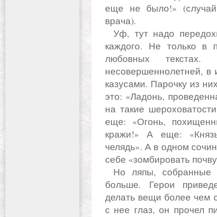
еще не было!» (случай
врача).
Уф, тут надо передохнуть. Конечно, ляпы случаются у
каждого. Не только в 
любовных текстах.
несовершеннолетней, в 
казусами. Парочку из них
это: «Ладонь, проведенн
на такие шероховатости
еще: «Огонь, похищен
кражи!» А еще: «Князь
челядь». А в одном сочи
себе «зомбировать почву
Но ляпы, собранные Румянцевым, будоражат гораздо
больше. Герои привед
делать вещи более чем 
с нее глаз, он прочел 