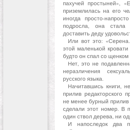
пахучей простыней», «
приземлилась на его че
иногда просто-напрост
подросла, она стала
доставить деду удовольс
Или вот это: «Серена. Проснуться так близко от нее в
этой маленькой кровати
будто он спал со щенком 
Нет, это не подавленная тяга к зоофилии и не синдром
неразличения сексуал
русского языка.
Начитавшись книги, некоторые из нас ощутили бурный
прилив редакторского п
не менее бурный прилив 
сделали этот номер. В 
один ствол дерева, ни од
И напоследок два пожелания. Во-первых, если вы