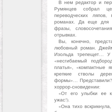
В нем редактор и переводчик с французского Виталий
Румянцев собрал це
переводческих ляпов,
романах. Да еще для у
фразы, словосочетани
отрывках.
Вы, конечно, представляете, что такое переводной
любовный роман. Джейм
Изольда трепещет… У 
«несгибаемый подборо
платья», «компактные я
крепкие стволы дере
формы»… Представили? 
хоррор-сновидении:
«От его улыбки ее кости сделались мягкими» (какой
ужас!).
«Она тихо вскрикнула, когда их тела сошлись настолько