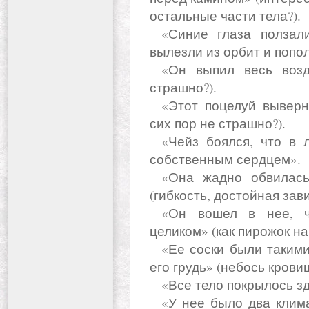
остальные части тела?).
«Синие глаза ползали по изгибам ее тела» (видимо,
вылезли из орбит и попол
«Он выпил весь воздух из ее легких» (вам еще не
страшно?).
«Этот поцелуй вывернул его всего наизнанку» (что, до
сих пор не страшно?).
«Чейз боялся, что в любую секунду может подавиться
собственным сердцем».
«Она жадно обвилась вокруг руки, вошедшей в нее»
(гибкость, достойная зави
«Он вошел в нее, чудесным образом заполнив ее
целиком» (как пирожок на
«Ее соски были такими твердыми, что до боли пронзали
его грудь» (небось крови
«Все тело покрылось 
«У нее было два климакса подряд! Такого с ней никогда