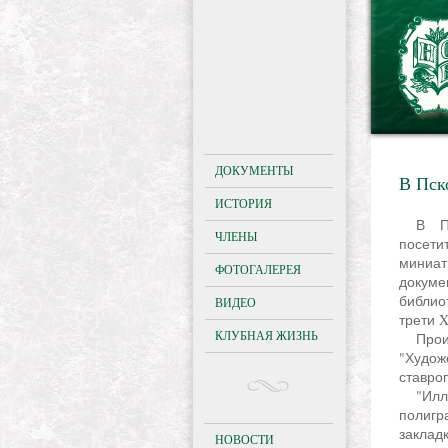
ДОКУМЕНТЫ
В Пск
ИСТОРИЯ
В Псковской областной универсальной научной библиотеке вниманию
ЧЛЕНЫ
посети
миниа
ФОТОГАЛЕРЕЯ
докуме
библио
ВИДЕО
трети X
КЛУБНАЯ ЖИЗНЬ
Произведения выпущены отечественными издательствами "Книга",
"Худож
ставро
"Иллюстрированные талантливыми художниками, изготовленные с высоким
полигр
заклад
НОВОСТИ