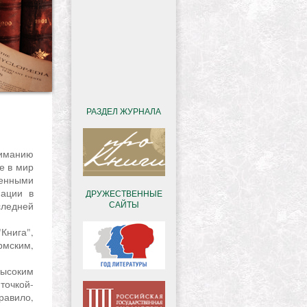
РАЗДЕЛ ЖУРНАЛА
е в мир
енными
мации в
ДРУЖЕСТВЕННЫЕ
САЙТЫ
следней
рмским,
точкой-
равило,