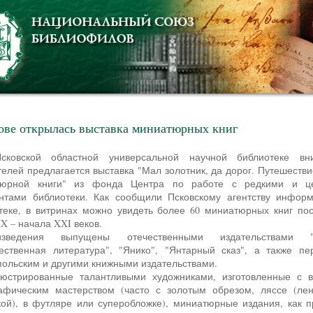
ове открылась выставка миниатюрных книг
телей предлагается выставка "Мал золотник, да дорог. Путешестви
тюрной книги" из фонда Центра по работе с редкими и ц
нтами библиотеки. Как сообщили Псковскому агентству инфор
теке, в витринах можно увидеть более 60 миниатюрных книг по
X – начала XXI веков.
ественная литература", "Янико", "Янтарный сказ", а также пе
польским и другими книжными издательствами.
афическим мастерством (часто с золотым обрезом, ляссе (лен
кой), в футляре или суперобложке), миниатюрные издания, как п