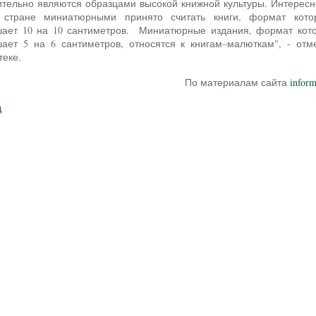
ительно являются образцами высокой книжной культуры. Интересно
 стране миниатюрными принято считать книги, формат кото
ает 10 на 10 сантиметров. Миниатюрные издания, формат кот
ает 5 на 6 сантиметров, относятся к книгам–малюткам", - отм
теке.
По материалам сайта
inform
д