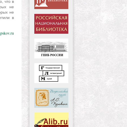
, что в
рых не
орых не
етили в
pskov.ru